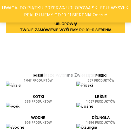
Przejdź
Szukaj
UWAGA: DO PIĄTKU PRZERWA URLOPOWA SKLEPU! WYSYŁKI
do
REALIZUJEMY OD 10-11 SIERPNIA
Odrzuć
treści
UWAGA: W DNIACH ŚRODA – PIĄTEK SKLEP MA PRZERWĘ
URLOPOWĄ!
TWOJE ZAMÓWIENIE WYŚLEMY PO 10-11 SIERPNIA
Nasze wybrane Zwierzęta:
MISIE
PIESKI
1 047 PRODUKTÓW
887 PRODUKTÓW
KOTKI
LEŚNE
386 PRODUKTÓW
1 087 PRODUKTÓW
WODNE
DŻUNGLA
906 PRODUKTÓW
1 656 PRODUKTÓW