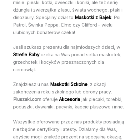
misie, pieski, kotki, owieczki i koniki, ale też serię
dżungla i zwierzątka z lasu, świata wodnego, ptaki i
dinozaury. Specjalny dział to
Maskotki z Bajek
. Psi
Patrol, Świnka Peppa, Elmo czy Clifford – wielu
ulubionych bohaterów czeka!
Jeśli szukasz prezentu dla najmłodszych dzieci, w
Strefie Baby
czeka na Was ponad setka maskotek,
grzechotek i kocyków przeznaczonych dla
niemowląt.
Znajdziesz u nas
Maskotki Szkolne
, z okazji
zakończenia roku szkolnego lub obrony pracy.
Pluszaki.com
oferuje
Akcesoria
jak plecaki, torebki,
poduszki, dywaniki, pacynki, kapcie pluszowe i inne.
Wszystkie oferowane przez nas produkty posiadają
niezbędne certyfikaty i atesty. Działamy dla Was,
abyście mogli znaleźć prezent na specjalną okazję,